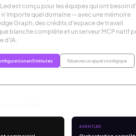
ed est conçu pour les équipes qui ont besoin d
s n'importe quel domaine — avec une mémoire
dge Graph, des crédits d'espace de travail
ue blanche complète et un serveur MCP natif p
e d'IA.
nfiguration en 5 minutes
Réservez un appel stratégique
fondamentale
AGENTLED