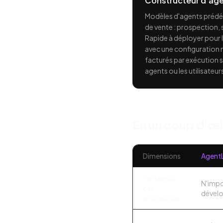
Constructeur d'ag
Modèles d'agents prédéfi
de vente : prospection, s
Rapide à déployer pour
avec une configuration m
facturés par exécution s
agents ou les utilisateur
En un coup d'œi
Dimensions
Agent
Portée du
N'impo
cas
dévelo
d'utilisation