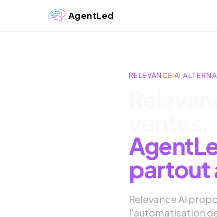
AgentLed
RELEVANCE AI ALTERNA
Relevanc
ventes.
AgentLe
partout 
Relevance AI propo
l'automatisation d