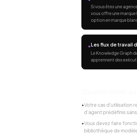
Si vous êtes une agenc
vous offre une marque 
option en marque blan
Les flux de travail
•
Le Knowledge Graph de A
apprennent des exécuti
Quand rester su
•
Votre cas d'utilisation
d'agent prédéfinis san
•
Vous devez faire foncti
bibliothèque de modèle