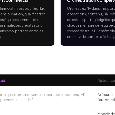
ent commercial
Orchestration complète 
nis optimisés pour les flux
Orchestrez l'IA dans n'impor
ensibilisation, qualification.
opérations, contenu, HR, d
 les équipes commerciales
de crédits partagé signifie q
inimale. Les crédits sont
chaque membre de l'équipe p
ans pool partagé entre les
espace de travail. La mémo
s.
conserve le contexte à chaq
l
Led
Relevance 
rte quel domaine : ventes, opérations, contenu, HR,
Axé sur les
ppement et au-delà
l'automati
Modèle de 