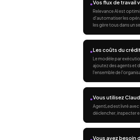
Vos flux de travail
•
Relevance AI est optim
d'automatiser les opér
les gère tous dans un se
Les coûts du crédi
•
Le modèle par exécutio
ajoutez des agents et d
l'ensemble de l'organisa
Vous utilisez Cla
•
AgentLed est livré ave
déclencher, inspecter et
Vous avez besoin d
•