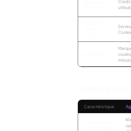
Modèle de
Crédit
facturation
utilisa
MCP / AI
Serveu
coding
Codex 
tools
Marque
White-label
couleu
minut
Comparaison co
Caractéristique
Ag
N'
Couverture des
op
cas d'utilisation