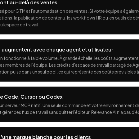
 vont au-delà des ventes
isé pour GTM et l'automatisation des ventes. Si votre équipe a égale
ations, la publication de contenu, les workflows HR ou les outils de
ul espace de travail.
t augmentent avec chaque agent et utilisateur
n fonctionne à faible volume. À grande échelle, les coûts augmenten
es membres de l'équipe. Les crédits d'espace de travail partagé de Ag
tion puise dans un seul pool, ce qui représente des coûts prévisibles à
ude Code, Cursor ou Codex
c un serveur MCP natif. Une seule commande et votre environnement 
 gérer des flux de travail sans quitter l'éditeur. Relevance AI n'a pas d'é
'une marque blanche pour les clients