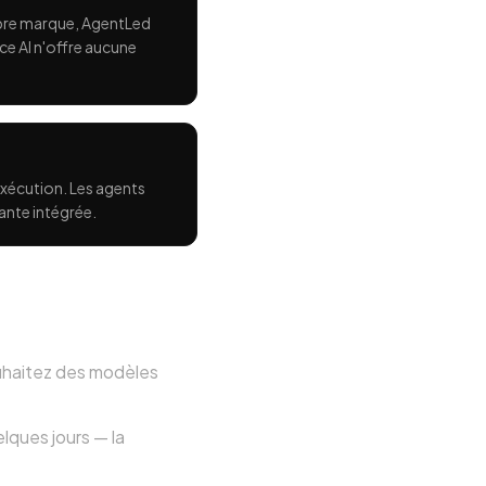
opre marque, AgentLed
e AI n'offre aucune
exécution. Les agents
ante intégrée.
ouhaitez des modèles
lques jours — la