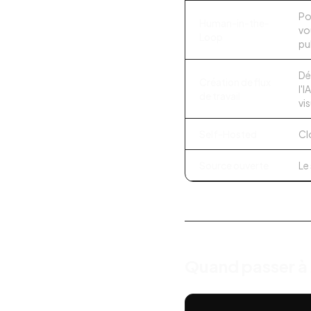
Po
Human-in-the-
vo
Loop
pu
Dé
Création de flux
l'
de travail
vis
Self-Hosted
Cl
Source ouverte
Le
Quand passer à