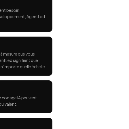
ment besoin
 développement, AgentLed
t à mesure que vous
entLed signifient que
 n'importe quelle échelle.
de codage IA peuvent
quivalent.