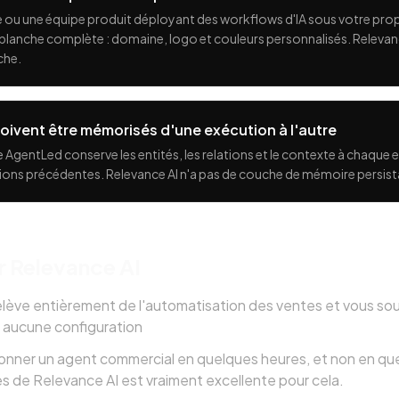
e ou une équipe produit déployant des workflows d'IA sous votre pr
blanche complète : domaine, logo et couleurs personnalisés. Relevanc
che.
 doivent être mémorisés d'une exécution à l'autre
gentLed conserve les entités, les relations et le contexte à chaque 
ons précédentes. Relevance AI n'a pas de couche de mémoire persist
r Relevance AI
 relève entièrement de l'automatisation des ventes et vous s
s aucune configuration
onner un agent commercial en quelques heures, et non en que
s de Relevance AI est vraiment excellente pour cela.