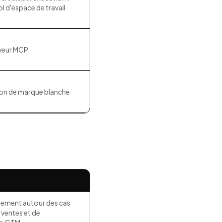
l d'espace de travail
rveur MCP
ion de marque blanche
lement autour des cas
s ventes et de