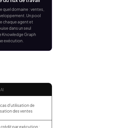
du flux de travail
te quel domaine : ventes,
éveloppement. Un pool
ue chaque agent et
uise dans un seul
ire Knowledge Graph
ue exécution.
AI
 cas d'utilisation de
sation des ventes
crédit par exécution ;