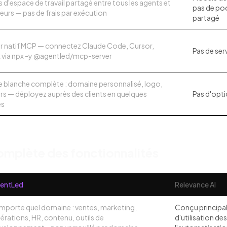
s d'espace de travail partagé entre tous les agents et
pas de poo
teurs — pas de frais par exécution
partagé
r natif MCP — connectez Claude Code, Cursor,
Pas de se
via npx -y @agentled/mcp-server
 blanche complète : domaine personnalisé, logo,
rs — déployez auprès des clients en quelques
Pas d'opt
es
mplète des fonctionnalités
entLed
Relevance AI
importe quel domaine : ventes, marketing,
Conçu principa
érations, HR, contenu, outils de
d'utilisation de