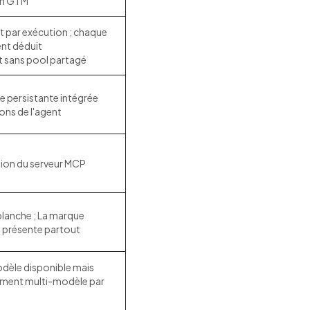
on GTM
t par exécution ; chaque
nt déduit
t sans pool partagé
 persistante intégrée
ons de l'agent
tion du serveur MCP
lanche ; La marque
t présente partout
dèle disponible mais
ement multi-modèle par