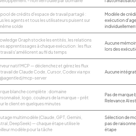
veloppement – non verrouillé par domaine
l'automatisati
 pool de crédits d'espace de travail partagé :
Modèle de crédi
us les agents et tous les utilisateurs puisent sur
exécution d'age
 même solde
individuellemen
owledge Graph stocke les entités, les relations
Aucune mémoire
 les apprentissages à chaque exécution : les flux
lors des exécuti
 travail s'améliorent au fil du temps
rveur natif MCP — déclenchez et gérez les flux
 travail de Claude Code, Cursor, Codex via npx
Aucune intégra
 @agentled/mcp-server
rque blanche complète : domaine
Pas de marque b
rsonnalisé, logo, couleurs de la marque – prêt
Relevance AI es
ur le client en quelques minutes
utage multimodèle (Claude, GPT, Gemini,
Sélection de mo
stral, DeepSeek) — chaque étape utilise le
pas de raisonn
illeur modèle pour la tâche
étape