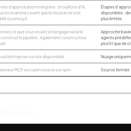
rtes d'approbation intégrées : brouillons d'IA,
Étapes d’appro
us les examinez avant que le résultat ne soit
disponibles ; de
blié ou envoyé
plus limités
crivez ce que vous voulez en langage naturel :
Approche basée 
IA construit le pipeline ; également constructeur
agents prédéfin
uel
plutôt que de cr
oud (entreprise sur site disponible)
Nuage uniquem
 serveur MCP est open source sur npm
Source fermée
 AgentLed