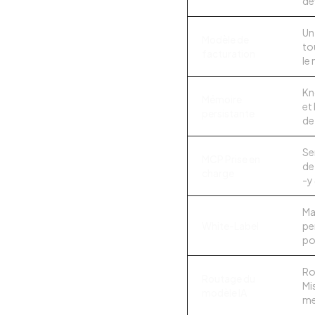
dé
Un
Modèle de
to
facturation
le
Kn
Mémoire
et
persistante
de
Se
MCP Prise en
de
charge
-y
Ma
White-Label
pe
po
Ro
Routage du
Mi
modèle IA
me