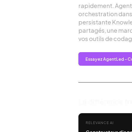
rapidement. AgentL
orchestration dan
persistante Knowle
partagés, une marq
vos outils de codag
Essayez AgentLed – Co
La différence 
RELEVANCE AI