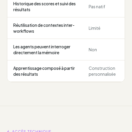
Historique des scores et suivi des
Pas natif
résultats
Réutilisation de contextes inter-
Limité
workflows
Les agents peuvent interroger
Non
directement la mémoire
Apprentissage composé à partir
Construction
des résultats
personnalisée
6. ACCÈS TECHNIQUE