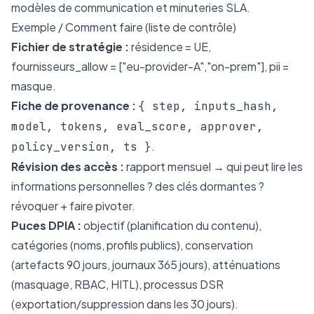
modèles de communication et minuteries SLA.
Exemple / Comment faire (liste de contrôle)
Fichier de stratégie :
résidence = UE,
fournisseurs_allow = ["eu-provider-A","on-prem"], pii =
masque.
Fiche de provenance :
{ step, inputs_hash,
model, tokens, eval_score, approver,
.
policy_version, ts }
Révision des accès :
rapport mensuel → qui peut lire les
informations personnelles ? des clés dormantes ?
révoquer + faire pivoter.
Puces DPIA :
objectif (planification du contenu),
catégories (noms, profils publics), conservation
(artefacts 90 jours, journaux 365 jours), atténuations
(masquage, RBAC, HITL), processus DSR
(exportation/suppression dans les 30 jours).