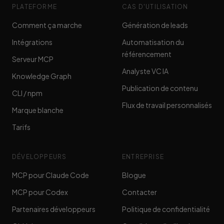
PLATEFORME
CAS D'UTILISATION
Comment ça marche
Génération de leads
Intégrations
Automatisation du
référencement
Serveur MCP
Analyste VC IA
Knowledge Graph
Publication de contenu
CLI / npm
Flux de travail personnalisés
Marque blanche
Tarifs
DÉVELOPPEURS
ENTREPRISE
MCP pour Claude Code
Blogue
MCP pour Codex
Contacter
Partenaires développeurs
Politique de confidentialité