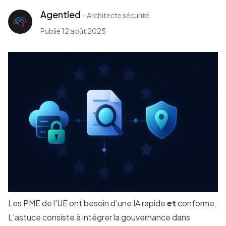
Agentled
-
Architecte sécurité
Publié
12 août 2025
Les PME de l’UE ont besoin d’une IA rapide
et
conforme.
L’astuce consiste à intégrer la gouvernance dans