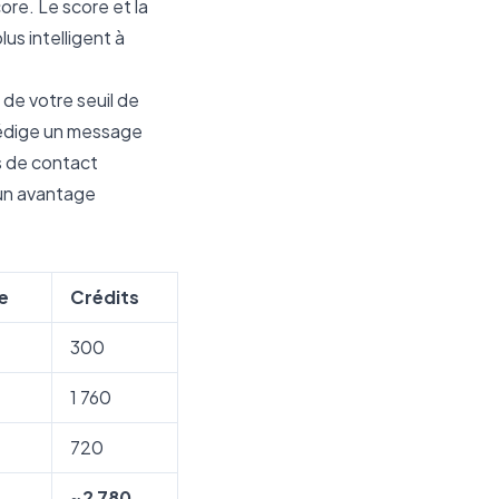
ore. Le score et la
us intelligent à
de votre seuil de
 rédige un message
ts de contact
e un avantage
e
Crédits
300
1 760
720
~2 780