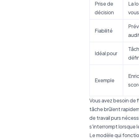
Prise de
La l
décision
vous
Prévi
Fiabilité
audi
Tâch
Idéal pour
défin
Enri
Exemple
scor
Vous avez besoin de f
tâche brûlent rapideme
de travail purs néces
s'interrompt lorsque 
Le modèle qui fonctio