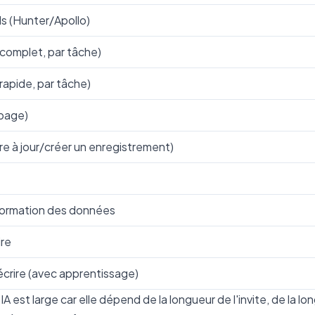
s (Hunter/Apollo)
 complet, par tâche)
rapide, par tâche)
 page)
e à jour/créer un enregistrement)
formation des données
ire
rire (avec apprentissage)
 est large car elle dépend de la longueur de l'invite, de la l