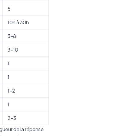
5
10h à 30h
3-8
3-10
1
1
1–2
1
2–3
ongueur de la réponse