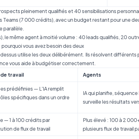
ospects pleinement qualifiés et 40 sensibilisations personnal
 Teams (7 000 crédits), avec un budget restant pour une 
 parallèle.
), le même agent à moitié volume : 40 leads qualifiés, 20 outr
: pourquoi vous avez besoin des deux
-dessus utilise les deux délibérément. Ils résolvent différent
ence vous aide à budgétiser correctement.
 de travail
Agents
es prédéfinies — L'IA remplit
IA qui planifie, séquence l
rôles spécifiques dans un ordre
surveille les résultats ve
e — 1 à 100 crédits par
Plus élevé : 100 à 2 000+
ution de flux de travail
plusieurs flux de travail 