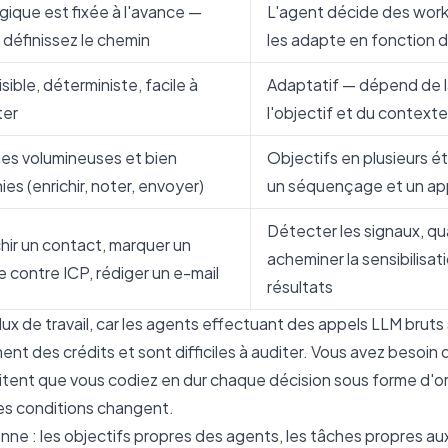
ogique est fixée à l'avance —
L'agent décide des work
 définissez le chemin
les adapte en fonction d
sible, déterministe, facile à
Adaptatif — dépend de l
ter
l'objectif et du context
es volumineuses et bien
Objectifs en plusieurs 
ies (enrichir, noter, envoyer)
un séquençage et un ap
Détecter les signaux, qual
chir un contact, marquer un
acheminer la sensibilisati
e contre ICP, rédiger un e-mail
résultats
lux de travail, car les agents effectuant des appels LLM brut
nt des crédits et sont difficiles à auditer. Vous avez besoin d
sitent que vous codiez en dur chaque décision sous forme d'
les conditions changent.
nne : les objectifs propres des agents, les tâches propres au