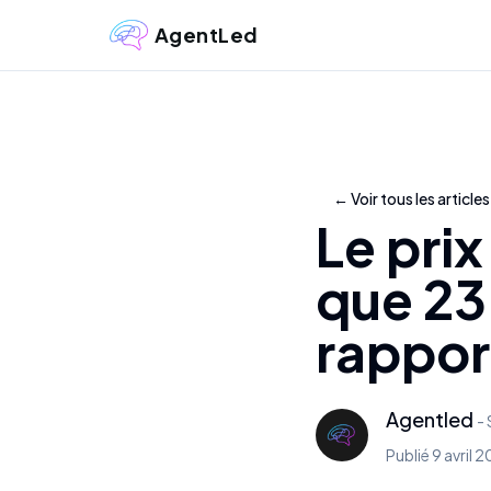
AgentLed
←
Voir tous les articles
Le pri
que 23
rappor
Agentled
-
Publié
9 avril 