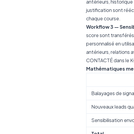
antérieurs, historiqu
justification sont réé
chaque course.
Workflow 3 — Sensibi
score sont transférés 
personnalisé en utili
antérieurs, relations a
CONTACTÉ dans le KG 
Mathématiques mens
Balayages de signau
Nouveaux leads qua
Sensibilisation env
Total