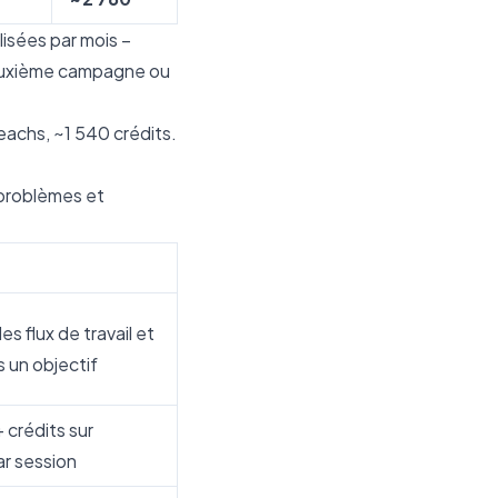
isées par mois –
deuxième campagne ou
eachs, ~1 540 crédits.
s problèmes et
es flux de travail et
rs un objectif
 crédits sur
par session