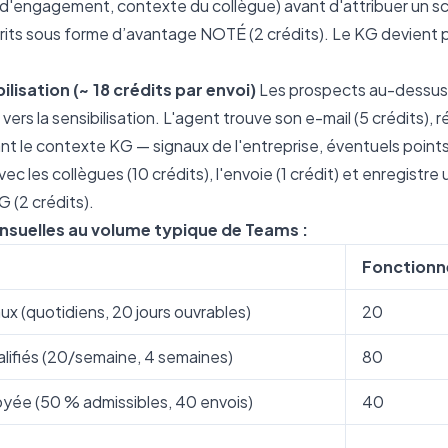
e d'engagement, contexte du collègue) avant d'attribuer un sc
crits sous forme d’avantage NOTÉ (2 crédits). Le KG devient pl
lisation (~ 18 crédits par envoi)
Les prospects au-dessus 
vers la sensibilisation. L'agent trouve son e-mail (5 crédits),
sant le contexte KG — signaux de l'entreprise, éventuels poin
vec les collègues (10 crédits), l'envoie (1 crédit) et enregistr
(2 crédits).
uelles au volume typique de Teams :
Fonctionn
x (quotidiens, 20 jours ouvrables)
20
lifiés (20/semaine, 4 semaines)
80
oyée (50 % admissibles, 40 envois)
40