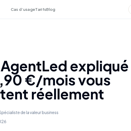
Cas d’usage
Tarifs
Blog
x AgentLed expliqué 
,90 €/mois vous
tent réellement
Spécialiste de la valeur business
2026