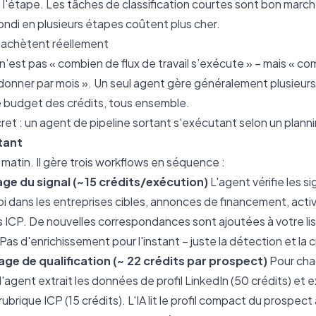
 l'étape. Les tâches de classification courtes sont bon marc
di en plusieurs étapes coûtent plus cher.
 achètent réellement
n’est pas « combien de flux de travail s’exécute » – mais « com
donner par mois ». Un seul agent gère généralement plusieurs f
e budget des crédits, tous ensemble.
ret : un agent de pipeline sortant s'exécutant selon un plann
tant
matin. Il gère trois workflows en séquence :
ge du signal (~15 crédits/exécution)
L'agent vérifie les s
dans les entreprises cibles, annonces de financement, activ
ICP. De nouvelles correspondances sont ajoutées à votre li
s d'enrichissement pour l'instant – juste la détection et la c
ge de qualification (~ 22 crédits par prospect)
Pour cha
 l'agent extrait les données de profil LinkedIn (50 crédits) et
rubrique ICP (15 crédits). L'IA lit le profil compact du prospect