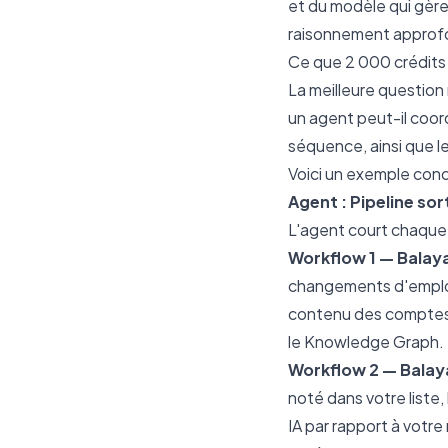
et du modèle qui gère
raisonnement approfon
Ce que 2 000 crédits
La meilleure question 
un agent peut-il coor
séquence, ainsi que l
Voici un exemple conc
Agent : Pipeline sor
L'agent court chaque 
Workflow 1 — Balaya
changements d'emploi 
contenu des comptes 
le Knowledge Graph. Pa
Workflow 2 — Balaya
noté dans votre liste,
IA par rapport à votre 