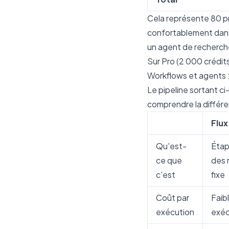
Cela représente 80 pr
confortablement dans
un agent de recherche
Sur Pro (2 000 crédits
Workflows et agents 
Le pipeline sortant ci
comprendre la différ
Flux
Qu'est-
Étap
ce que
des 
c'est
fixe
Coût par
Faibl
exécution
exéc