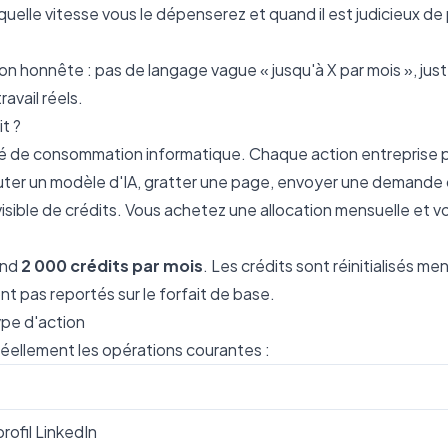
 quelle vitesse vous le dépenserez et quand il est judicieux d
ation honnête : pas de langage vague « jusqu'à X par mois », just
avail réels.
t ?
té de consommation informatique. Chaque action entreprise 
uter un modèle d'IA, gratter une page, envoyer une demande
ible de crédits. Vous achetez une allocation mensuelle et vos
end
2 000 crédits par mois
. Les crédits sont réinitialisés m
ont pas reportés sur le forfait de base.
ype d'action
réellement les opérations courantes :
rofil LinkedIn