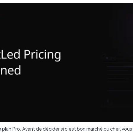
e plan Pro. Avant de décider si c'est bon marché ou cher, vo