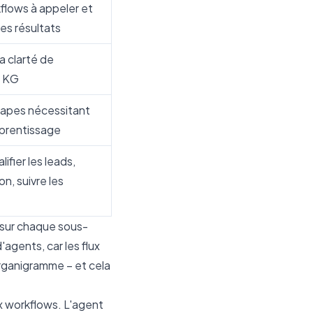
flows à appeler et
es résultats
a clarté de
e KG
étapes nécessitant
prentissage
ifier les leads,
on, suivre les
s sur chaque sous-
'agents, car les flux
organigramme – et cela
x workflows. L'agent