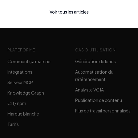
Voir tous les articles
PLATEFORME
CAS D'UTILISATION
Comment ça marche
Génération de leads
Intégrations
Automatisation du
référencement
Serveur MCP
Analyste VC IA
Knowledge Graph
Publication de contenu
CLI / npm
Flux de travail personnalisés
Marque blanche
Tarifs