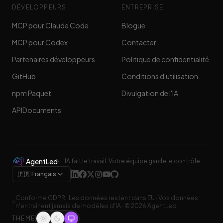
DÉVELOPPEURS
ENTREPRISE
MCP pour Claude Code
Blogue
MCP pour Codex
Contacter
Partenaires développeurs
Politique de confidentialité
GitHub
Conditions d'utilisation
npm Paquet
Divulgation de l'IA
APIDocuments
AgentLed
·
L’IA fait le travail. Votre équipe garde le contrôle.
🇫🇷 Français
Conforme GDPR
·
Les données restent dans EU
·
Vos données
n'entraînent jamais de modèles d'IA
· ©
2026
AgentLed
THEME