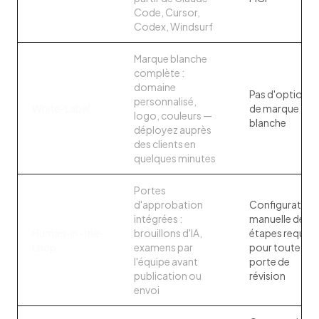
Code, Cursor,
Codex, Windsurf
Marque blanche
complète :
domaine
Pas d'option
personnalisé,
White-Label
de marque
logo, couleurs —
blanche
déployez auprès
des clients en
quelques minutes
Portes
d'approbation
Configuration
intégrées :
manuelle des
Human-in-the-
brouillons d'IA,
étapes requise
Loop
examens par
pour toute
l'équipe avant
porte de
publication ou
révision
envoi