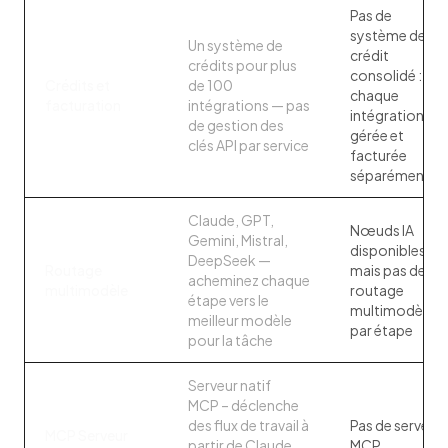
Pas de
système de
Un système de
crédit
crédits pour plus
consolidé :
Crédits et
de 100
chaque
facturation
intégrations — pas
intégration est
de gestion des
gérée et
clés API par service
facturée
séparément
Claude, GPT,
Nœuds IA
Gemini, Mistral,
disponibles,
DeepSeek —
Routage
mais pas de
acheminez chaque
multimodèle
routage
étape vers le
multimodèle
meilleur modèle
par étape
pour la tâche
Serveur natif
MCP – déclenche
des flux de travail à
Pas de serveur
MCP Serveur
partir de Claude
MCP