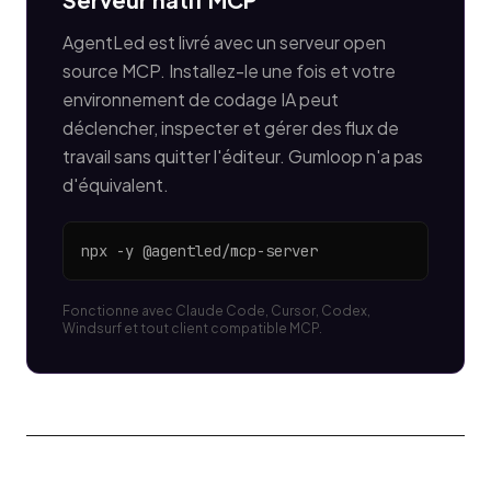
AgentLed est livré avec un serveur open
source MCP. Installez-le une fois et votre
environnement de codage IA peut
déclencher, inspecter et gérer des flux de
travail sans quitter l'éditeur. Gumloop n'a pas
d'équivalent.
npx -y @agentled/mcp-server
Fonctionne avec Claude Code, Cursor, Codex,
Windsurf et tout client compatible MCP.