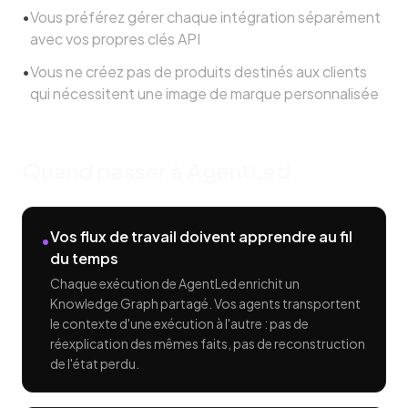
•
Vous préférez gérer chaque intégration séparément
avec vos propres clés API
•
Vous ne créez pas de produits destinés aux clients
qui nécessitent une image de marque personnalisée
Quand passer à AgentLed
Vos flux de travail doivent apprendre au fil
•
du temps
Chaque exécution de AgentLed enrichit un
Knowledge Graph partagé. Vos agents transportent
le contexte d'une exécution à l'autre : pas de
réexplication des mêmes faits, pas de reconstruction
de l'état perdu.