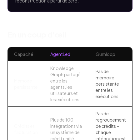
reconstruction à partir de zéro.
En un coup d'œil
Capacité
AgentLed
Gumloop
Knowledge
Pas de
Graph partagé
mémoire
Mémoire
entre les
persistante
persistante
agents, les
entre les
utilisateurs et
exécutions
les exécutions
Pas de
Plus de 100
regroupement
Crédits et
intégrations via
de crédits –
facturation
un système de
chaque
crédit unifié
intégration est