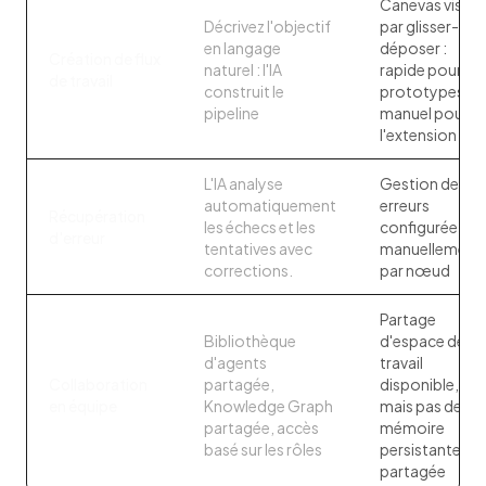
Canevas visuel
Décrivez l'objectif
par glisser-
en langage
déposer :
Création de flux
naturel : l'IA
rapide pour les
de travail
construit le
prototypes,
pipeline
manuel pour
l'extension
L'IA analyse
Gestion des
automatiquement
erreurs
Récupération
les échecs et les
configurée
d'erreur
tentatives avec
manuellement
corrections.
par nœud
Partage
Bibliothèque
d'espace de
d'agents
travail
Collaboration
partagée,
disponible,
en équipe
Knowledge Graph
mais pas de
partagée, accès
mémoire
basé sur les rôles
persistante
partagée