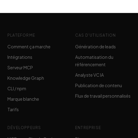
PLATEFORME
CAS D'UTILISATION
Comment ça marche
Génération de leads
Intégrations
Automatisation du
référencement
Serveur MCP
Analyste VC IA
Knowledge Graph
Publication de contenu
CLI / npm
Flux de travail personnalisés
Marque blanche
Tarifs
DÉVELOPPEURS
ENTREPRISE