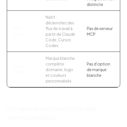
distincte
Natif :
déclenchez des
MCP
flux de travail à
Pas de serveur
Serveur
partir de Claude
MCP
Code, Cursor,
Codex
Marque blanche
complète :
Pas d'option
White-
domaine, logo
de marque
Label
et couleurs
blanche
personnalisés
Comparaison complète des
fonctionnalités