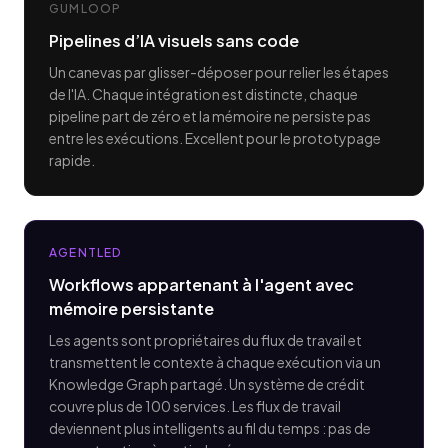
GUMLOOP
Pipelines d’IA visuels sans code
Un canevas par glisser-déposer pour relier les étapes
de l'IA. Chaque intégration est distincte, chaque
pipeline part de zéro et la mémoire ne persiste pas
entre les exécutions. Excellent pour le prototypage
rapide.
AGENTLED
Workflows appartenant à l'agent avec
mémoire persistante
Les agents sont propriétaires du flux de travail et
transmettent le contexte à chaque exécution via un
Knowledge Graph partagé. Un système de crédit
couvre plus de 100 services. Les flux de travail
deviennent plus intelligents au fil du temps : pas de