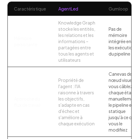
Caractéristique
AgentLed
Gumloop
Knowledge Graph
stocke les entités,
Pas de
les relations et les
mémoire
Mémoire
informations –
intégrée entre
persistante
partagées entre
les exécutions
tous les agents et
du pipeline
utilisateurs
Canevas de
Propriété de
nœud visuel :
l'agent : l'IA
vous câblez
raisonne à travers
chaque étape
Approche du
les objectifs,
manuellement,
flux de travail
s'adapte en cas
le pipeline est
d'échec et
statique
s'améliore à
jusqu'à ce que
chaque exécution
vous le
modifiiez