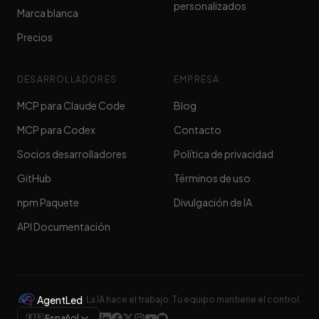
personalizados
Marca blanca
Precios
DESARROLLADORES
EMPRESA
MCP para Claude Code
Blog
MCP para Codex
Contacto
Socios desarrolladores
Política de privacidad
GitHub
Términos de uso
npm Paquete
Divulgación de IA
API Documentación
AgentLed
·
La IA hace el trabajo. Tu equipo mantiene el control.
🇪🇸 Español