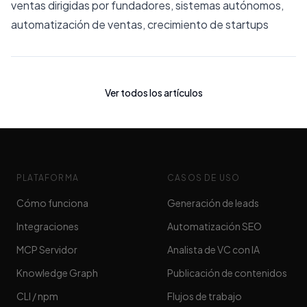
ventas dirigidas por fundadores, sistemas autónomos,
automatización de ventas, crecimiento de startups
Ver todos los artículos
PLATAFORMA
CASOS DE USO
Cómo funciona
Generación de leads
Integraciones
Automatización SEO
MCP Servidor
Analista de VC con IA
Knowledge Graph
Publicación de contenidos
CLI / npm
Flujos de trabajo