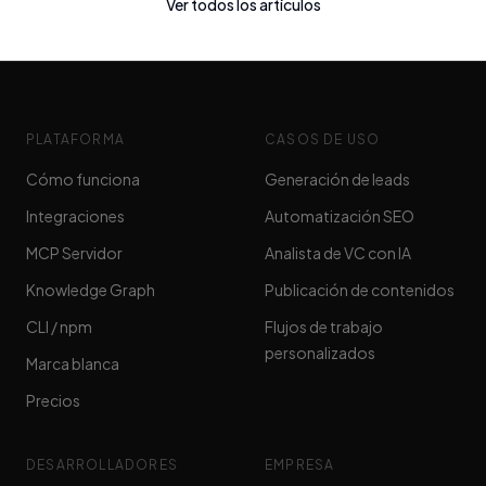
Ver todos los artículos
PLATAFORMA
CASOS DE USO
Cómo funciona
Generación de leads
Integraciones
Automatización SEO
MCP Servidor
Analista de VC con IA
Knowledge Graph
Publicación de contenidos
CLI / npm
Flujos de trabajo
personalizados
Marca blanca
Precios
DESARROLLADORES
EMPRESA