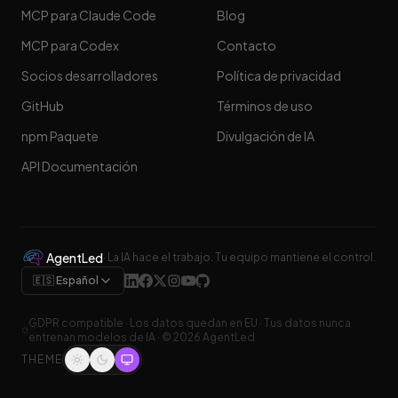
MCP para Claude Code
Blog
MCP para Codex
Contacto
Socios desarrolladores
Política de privacidad
GitHub
Términos de uso
npm Paquete
Divulgación de IA
API Documentación
AgentLed
·
La IA hace el trabajo. Tu equipo mantiene el control.
🇪🇸 Español
GDPR compatible
·
Los datos quedan en EU
·
Tus datos nunca
entrenan modelos de IA
· ©
2026
AgentLed
THEME