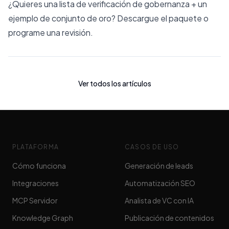
¿Quieres una lista de verificación de gobernanza + un
ejemplo de conjunto de oro? Descargue el paquete o
programe una revisión.
Ver todos los artículos
PLATAFORMA
CASOS DE USO
Cómo funciona
Generación de leads
Integraciones
Automatización SEO
MCP Servidor
Analista de VC con IA
Knowledge Graph
Publicación de contenidos