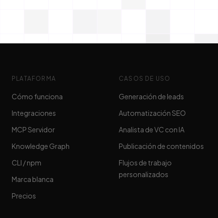
PLATAFORMA
CASOS DE USO
Cómo funciona
Generación de leads
Integraciones
Automatización SEO
MCP Servidor
Analista de VC con IA
Knowledge Graph
Publicación de contenidos
CLI / npm
Flujos de trabajo
personalizados
Marca blanca
Precios