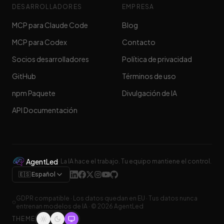
DESARROLLADORES
EMPRESA
MCP para Claude Code
Blog
MCP para Codex
Contacto
Socios desarrolladores
Política de privacidad
GitHub
Términos de uso
npm Paquete
Divulgación de IA
API Documentación
AgentLed
·
La IA hace el trabajo. Tu equipo mantiene el control.
🇪🇸 Español
GDPR compatible
·
Los datos quedan en EU
·
Tus datos nunca
entrenan modelos de IA
· ©
2026
AgentLed
THEME