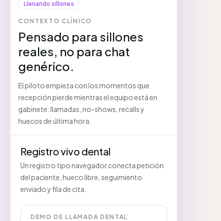
Llenando sillones
CONTEXTO CLÍNICO
Pensado para sillones
reales, no para chat
genérico.
El piloto empieza con los momentos que
recepción pierde mientras el equipo está en
gabinete: llamadas, no-shows, recalls y
huecos de última hora.
Registro vivo dental
Un registro tipo navegador conecta petición
del paciente, hueco libre, seguimiento
enviado y fila de cita.
DEMO DE LLAMADA DENTAL