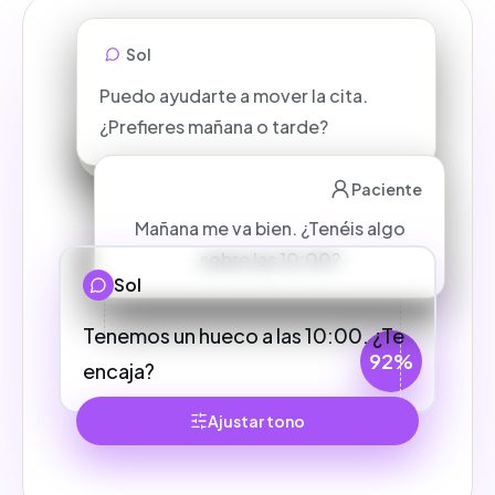
Sol
Puedo ayudarte a mover la cita.
¿Prefieres mañana o tarde?
70%
Paciente
Mañana me va bien. ¿Tenéis algo
sobre las 10:00?
Sol
Tenemos un hueco a las 10:00. ¿Te
92%
encaja?
Ajustar tono