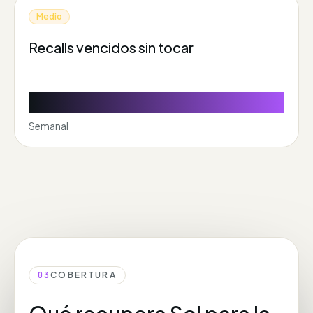
Medio
Recalls vencidos sin tocar
2,1k EUR - 6,2k EUR / mes
Semanal
03
COBERTURA