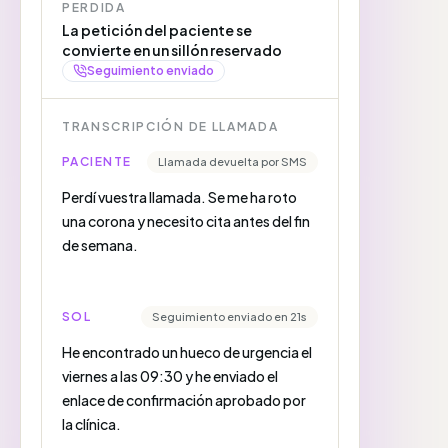
PERDIDA
La petición del paciente se
convierte en un sillón reservado
Seguimiento enviado
TRANSCRIPCIÓN DE LLAMADA
PACIENTE
Llamada devuelta por SMS
Perdí vuestra llamada. Se me ha roto
una corona y necesito cita antes del fin
de semana.
SOL
Seguimiento enviado en 21s
He encontrado un hueco de urgencia el
viernes a las 09:30 y he enviado el
enlace de confirmación aprobado por
la clínica.